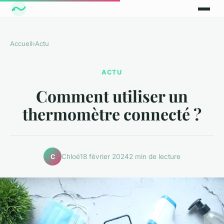
Accueil
›
Actu
ACTU
Comment utiliser un
thermomètre connecté ?
Chloé
18 février 2024
2 min de lecture
C