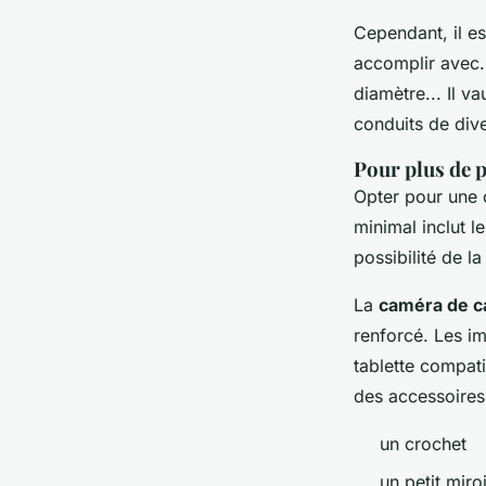
Cependant, il es
accomplir avec.
diamètre... Il v
conduits de div
Pour plus de 
Opter pour une c
minimal inclut l
possibilité de l
La
caméra de ca
renforcé. Les i
tablette compat
des accessoire
un crochet
un petit miroi