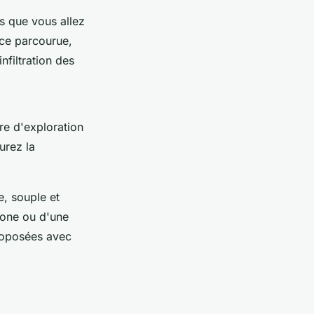
es que vous allez
nce parcourue,
nfiltration des
tre d'exploration
urez la
, souple et
hone ou d'une
proposées avec