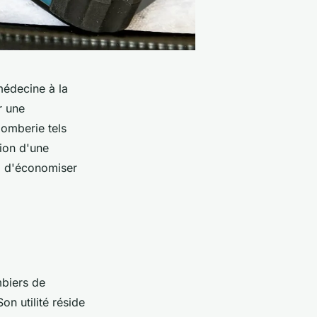
médecine à la
r une
lomberie tels
tion d'une
a d'économiser
biers de
on utilité réside