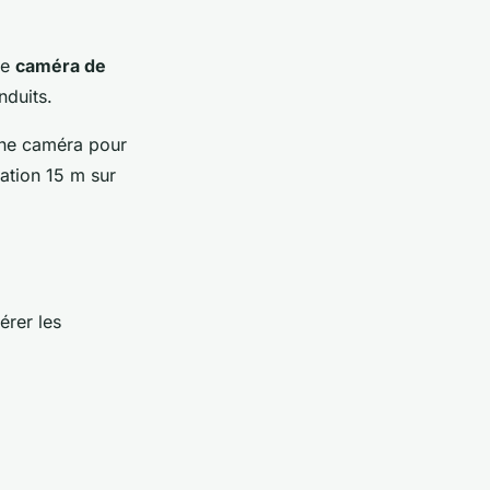
ne
caméra de
nduits.
une caméra pour
sation 15 m sur
érer les