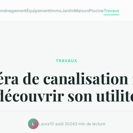
éménagement
Équipement
Immo
Jardin
Maison
Piscine
Travaux
TRAVAUX
a de canalisation 
découvrir son utilit
Laura
10 août 2024
3 min de lecture
L