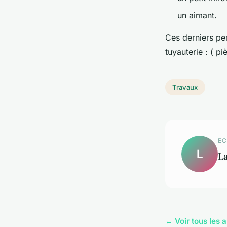
un aimant.
Ces derniers per
tuyauterie : ( pi
Travaux
EC
L
L
← Voir tous les 