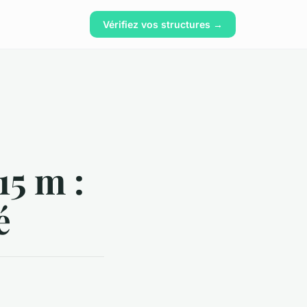
Vérifiez vos structures →
15 m :
é