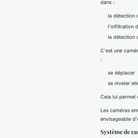
dans :
la détection 
l'infiltratio
la détection 
C'est une caméra
:
se déplacer
se niveler e
Cela lui permet 
Les caméras empl
envisageable d'
Système de can